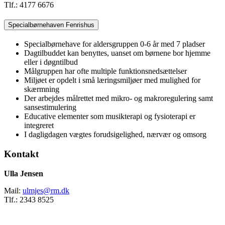
Tlf.: 4177 6676
Specialbørnehaven Fenrishus
Specialbørnehave for aldersgruppen 0-6 år med 7 pladser
Dagtilbuddet kan benyttes, uanset om børnene bor hjemme
eller i døgntilbud
Målgruppen har ofte multiple funktionsnedsættelser
Miljøet er opdelt i små læringsmiljøer med mulighed for
skærmning
Der arbejdes målrettet med mikro- og makroregulering samt
sansestimulering
Educative elementer som musikterapi og fysioterapi er
integreret
I dagligdagen vægtes forudsigelighed, nærvær og omsorg
Kontakt
Ulla Jensen
Mail:
ulmjes@rm.dk
Tlf.: 2343 8525