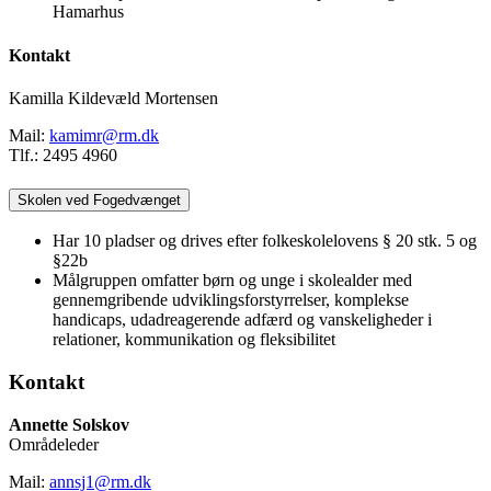
Hamarhus
Kontakt
Kamilla Kildevæld Mortensen
Mail:
kamimr@rm.dk
Tlf.: 2495 4960
Skolen ved Fogedvænget
Har 10 pladser og drives efter folkeskolelovens § 20 stk. 5 og
§22b
Målgruppen omfatter børn og unge i skolealder med
gennemgribende udviklingsforstyrrelser, komplekse
handicaps, udadreagerende adfærd og vanskeligheder i
relationer, kommunikation og fleksibilitet
Kontakt
Annette Solskov
Områdeleder
Mail:
annsj1@rm.dk