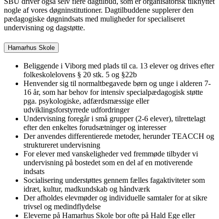
SBU driver også selv flere dagtilbud, som er organisatorisk tilknyttet
nogle af vores døgninstitutioner. Dagtilbuddene supplerer den
pædagogiske døgnindsats med muligheder for specialiseret
undervisning og dagstøtte.
Hamarhus Skole
Beliggende i Viborg med plads til ca. 13 elever og drives efter
folkeskolelovens § 20 stk. 5 og §22b
Henvender sig til normaltbegavede børn og unge i alderen 7-
16 år, som har behov for intensiv specialpædagogisk støtte
pga. psykologiske, adfærdsmæssige eller
udviklingsforstyrrede udfordringer
Undervisning foregår i små grupper (2-6 elever), tilrettelagt
efter den enkeltes forudsætninger og interesser
Der anvendes differentierede metoder, herunder TEACCH og
struktureret undervisning
For elever med vanskeligheder ved fremmøde tilbyder vi
undervisning på bostedet som en del af en motiverende
indsats
Socialisering understøttes gennem fælles fagaktiviteter som
idræt, kultur, madkundskab og håndværk
Der afholdes elevmøder og individuelle samtaler for at sikre
trivsel og medindflydelse
Eleverne på Hamarhus Skole bor ofte på Hald Ege eller